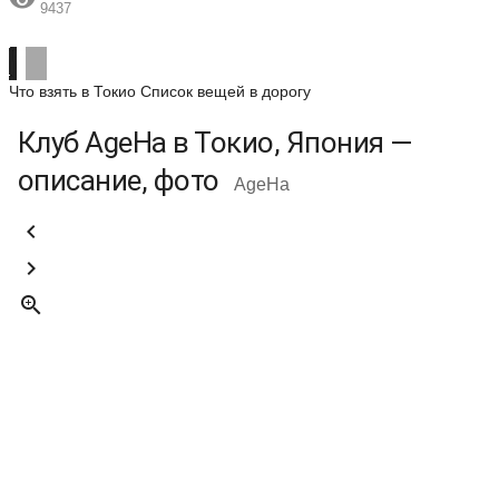

9437
Что взять в Токио
Список вещей в дорогу
Клуб AgeHa в Токио, Япония —
описание, фото
AgeHa


