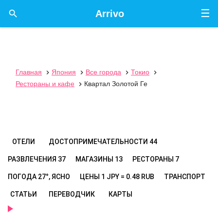
☰

Arrivo
Главная
Япония
Все города
Токио




Рестораны и кафе
Квартал Золотой Ге

ОТЕЛИ
ДОСТОПРИМЕЧАТЕЛЬНОСТИ
44
РАЗВЛЕЧЕНИЯ
37
МАГАЗИНЫ
13
РЕСТОРАНЫ
7
ПОГОДА
27°, ЯСНО
ЦЕНЫ
1 JPY = 0.48 RUB
ТРАНСПОРТ
СТАТЬИ
ПЕРЕВОДЧИК
КАРТЫ
