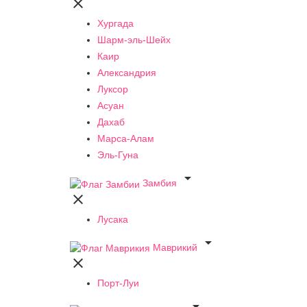

Хургада
Шарм-эль-Шейх
Каир
Александрия
Луксор
Асуан
Дахаб
Марса-Алам
Эль-Гуна

Замбия

Лусака

Маврикий

Порт-Луи
