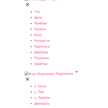

Гоа
Дели
Мумбаи
Керала
Агра
Калькутта
Варанаси
Джайпур
Ришикеш
Удайпур

Индонезия

о. Бали
о. Ява
о. Ломбок
Джакарта