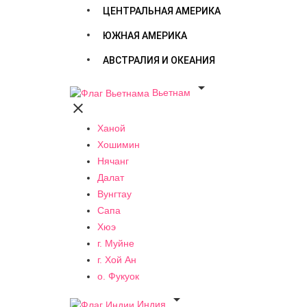
ЦЕНТРАЛЬНАЯ АМЕРИКА
ЮЖНАЯ АМЕРИКА
АВСТРАЛИЯ И ОКЕАНИЯ

Вьетнам

Ханой
Хошимин
Нячанг
Далат
Вунгтау
Сапа
Хюэ
г. Муйне
г. Хой Ан
о. Фукуок

Индия