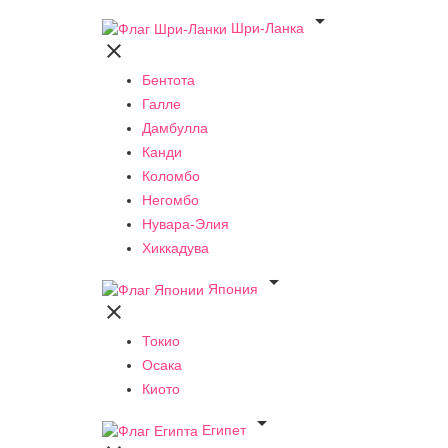

Шри-Ланка

Бентота
Галле
Дамбулла
Канди
Коломбо
Негомбо
Нувара-Элия
Хиккадува

Япония

Токио
Осака
Киото

Египет