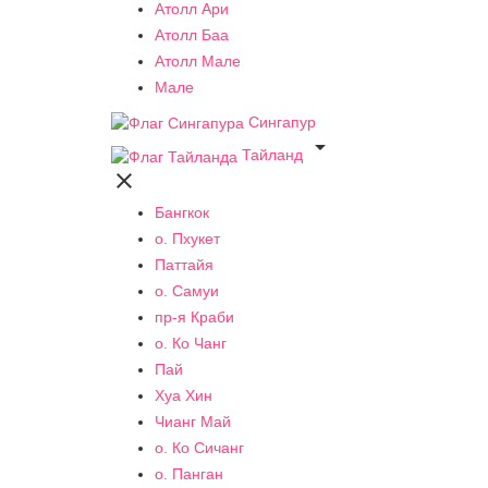
Атолл Ари
Атолл Баа
Атолл Мале
Мале
Сингапур

Тайланд

Бангкок
о. Пхукет
Паттайя
о. Самуи
пр-я Краби
о. Ко Чанг
Пай
Хуа Хин
Чианг Май
о. Ко Сичанг
о. Панган