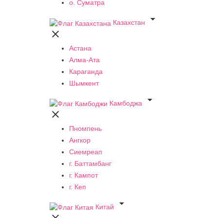
о. Суматра

Казахстан

Астана
Алма-Ата
Караганда
Шымкент

Камбоджа

Пномпень
Ангкор
Сиемреап
г. Баттамбанг
г. Кампот
г. Кеп

Китай