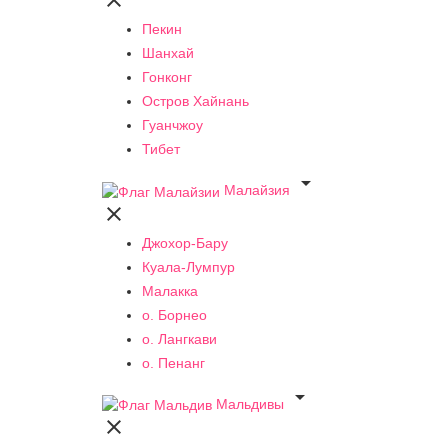

Пекин
Шанхай
Гонконг
Остров Хайнань
Гуанчжоу
Тибет

Малайзия

Джохор-Бару
Куала-Лумпур
Малакка
о. Борнео
о. Лангкави
о. Пенанг

Мальдивы
