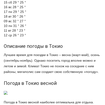
15 сб
29 °
25 °
16 вс
28 °
25 °
17 пн
29 °
25 °
18 вт
30 °
26 °
09 вс
32 °
27 °
10 пн
31 °
26 °
11 вт
28 °
23 °
12 ср
26 °
23 °
Описание погоды в Токио
Лучшее время для поездки в Токио – весна (март-май), осень
(сентябрь-ноябрь). Однако посетить город вполне можно и
летом и зимой. Климат Токио не похож на соседние с ним
районы, мегаполис сам создает свою собственную «погоду».
Погода в Токио весной
Погода в Токио весной наиболее оптимальна для отдыха.