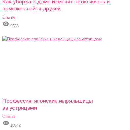
Как уборка в доме изменит твою жизнь и
поможет найти друзей
Статья

9558
Профессия: японские ныряльщицы
за устрицами
Статья

10542