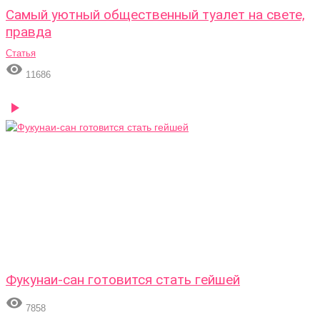
Самый уютный общественный туалет на свете,
правда
Статья

11686

Фукунаи-сан готовится стать гейшей

7858