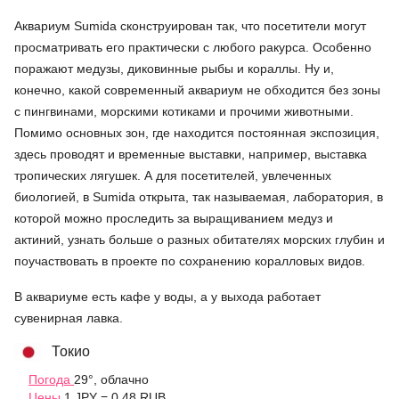
Аквариум Sumida сконструирован так, что посетители могут
просматривать его практически с любого ракурса. Особенно
поражают медузы, диковинные рыбы и кораллы. Ну и,
конечно, какой современный аквариум не обходится без зоны
с пингвинами, морскими котиками и прочими животными.
Помимо основных зон, где находится постоянная экспозиция,
здесь проводят и временные выставки, например, выставка
тропических лягушек. А для посетителей, увлеченных
биологией, в Sumida открыта, так называемая, лаборатория, в
которой можно проследить за выращиванием медуз и
актиний, узнать больше о разных обитателях морских глубин и
поучаствовать в проекте по сохранению коралловых видов.
В аквариуме есть кафе у воды, а у выхода работает
сувенирная лавка.
Токио
Погода
29°, облачно
Цены
1 JPY = 0.48 RUB