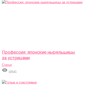
Профессия: японские ныряльщицы
за устрицами
Статья

10541