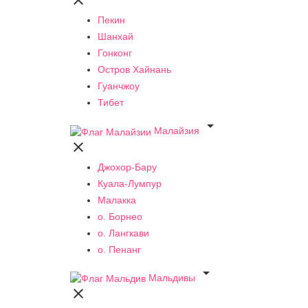

Пекин
Шанхай
Гонконг
Остров Хайнань
Гуанчжоу
Тибет

Малайзия

Джохор-Бару
Куала-Лумпур
Малакка
о. Борнео
о. Лангкави
о. Пенанг

Мальдивы
