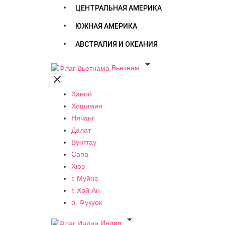
ЦЕНТРАЛЬНАЯ АМЕРИКА
ЮЖНАЯ АМЕРИКА
АВСТРАЛИЯ И ОКЕАНИЯ

Вьетнам

Ханой
Хошимин
Нячанг
Далат
Вунгтау
Сапа
Хюэ
г. Муйне
г. Хой Ан
о. Фукуок

Индия