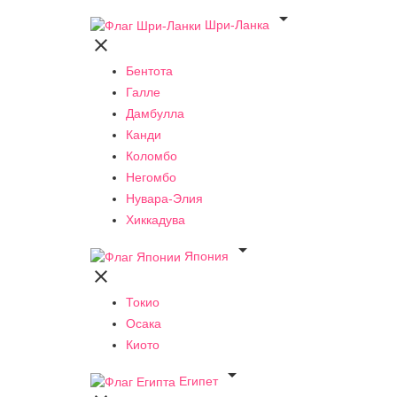

Шри-Ланка

Бентота
Галле
Дамбулла
Канди
Коломбо
Негомбо
Нувара-Элия
Хиккадува

Япония

Токио
Осака
Киото

Египет