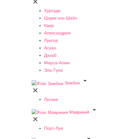

Хургада
Шарм-эль-Шейх
Каир
Александрия
Луксор
Асуан
Дахаб
Марса-Алам
Эль-Гуна

Замбия

Лусака

Маврикий

Порт-Луи
