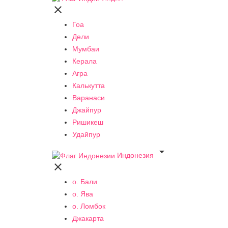

Гоа
Дели
Мумбаи
Керала
Агра
Калькутта
Варанаси
Джайпур
Ришикеш
Удайпур

Индонезия

о. Бали
о. Ява
о. Ломбок
Джакарта