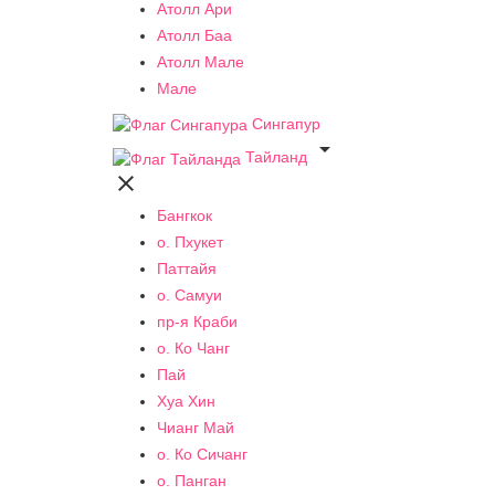
Атолл Ари
Атолл Баа
Атолл Мале
Мале
Сингапур

Тайланд

Бангкок
о. Пхукет
Паттайя
о. Самуи
пр-я Краби
о. Ко Чанг
Пай
Хуа Хин
Чианг Май
о. Ко Сичанг
о. Панган