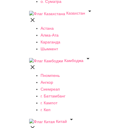
о. Суматра

Казахстан

Астана
Алма-Ата
Караганда
Шымкент

Камбоджа

Пномпень
Ангкор
Сиемреап
г. Баттамбанг
г. Кампот
г. Кеп

Китай