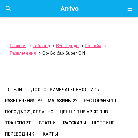
☰

Arrivo
Главная
Тайланд
Все города
Паттайя




Развлечения
Go-Go бар Super Girl

ОТЕЛИ
ДОСТОПРИМЕЧАТЕЛЬНОСТИ
17
РАЗВЛЕЧЕНИЯ
79
МАГАЗИНЫ
22
РЕСТОРАНЫ
10
ПОГОДА
27°, ОБЛАЧНО
ЦЕНЫ
1 THB = 2.32 RUB
ТРАНСПОРТ
СТАТЬИ
РАССКАЗЫ
ШОППИНГ
ПЕРЕВОДЧИК
КАРТЫ