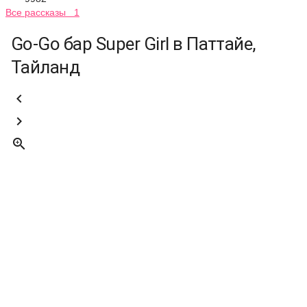
Все рассказы 1
Go-Go бар Super Girl в Паттайе,
Тайланд


