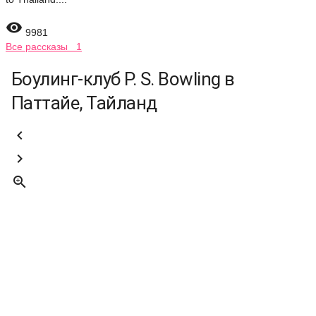

9981
Все рассказы 1
Боулинг-клуб P. S. Bowling в
Паттайе, Тайланд


