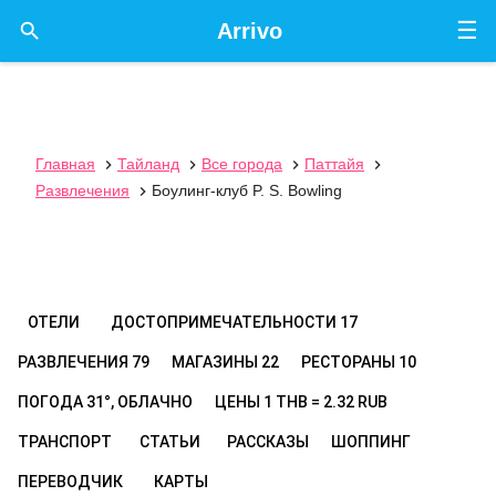
☰

Arrivo
Главная
Тайланд
Все города
Паттайя




Развлечения
Боулинг-клуб P. S. Bowling

ОТЕЛИ
ДОСТОПРИМЕЧАТЕЛЬНОСТИ
17
РАЗВЛЕЧЕНИЯ
79
МАГАЗИНЫ
22
РЕСТОРАНЫ
10
ПОГОДА
31°, ОБЛАЧНО
ЦЕНЫ
1 THB = 2.32 RUB
ТРАНСПОРТ
СТАТЬИ
РАССКАЗЫ
ШОППИНГ
ПЕРЕВОДЧИК
КАРТЫ