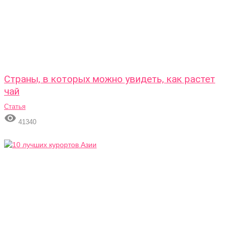
Страны, в которых можно увидеть, как растет
чай
Статья

41340