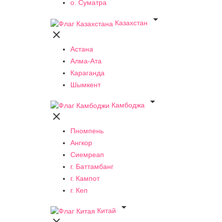
о. Суматра

Казахстан

Астана
Алма-Ата
Караганда
Шымкент

Камбоджа

Пномпень
Ангкор
Сиемреап
г. Баттамбанг
г. Кампот
г. Кеп

Китай