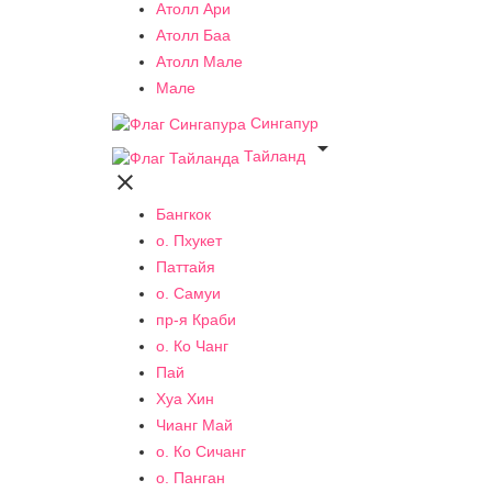
Атолл Ари
Атолл Баа
Атолл Мале
Мале
Сингапур

Тайланд

Бангкок
о. Пхукет
Паттайя
о. Самуи
пр-я Краби
о. Ко Чанг
Пай
Хуа Хин
Чианг Май
о. Ко Сичанг
о. Панган