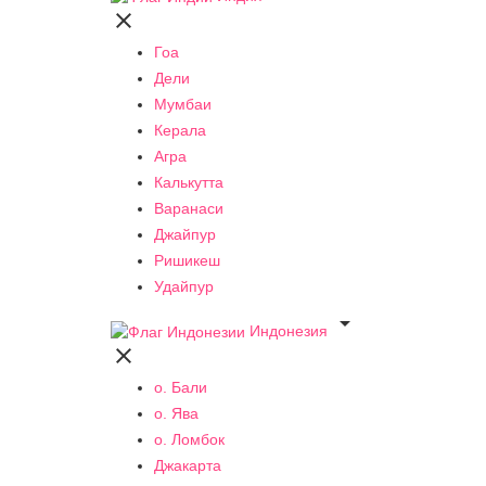

Гоа
Дели
Мумбаи
Керала
Агра
Калькутта
Варанаси
Джайпур
Ришикеш
Удайпур

Индонезия

о. Бали
о. Ява
о. Ломбок
Джакарта