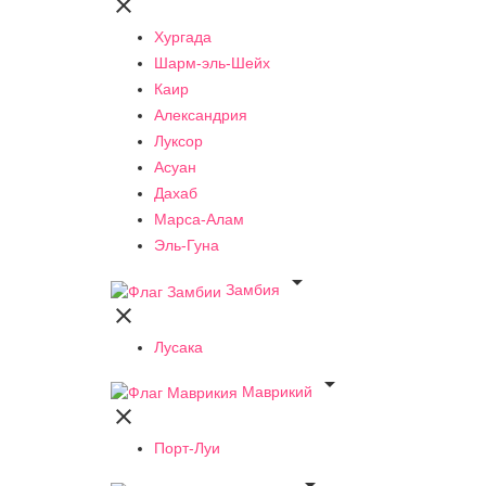

Хургада
Шарм-эль-Шейх
Каир
Александрия
Луксор
Асуан
Дахаб
Марса-Алам
Эль-Гуна

Замбия

Лусака

Маврикий

Порт-Луи
