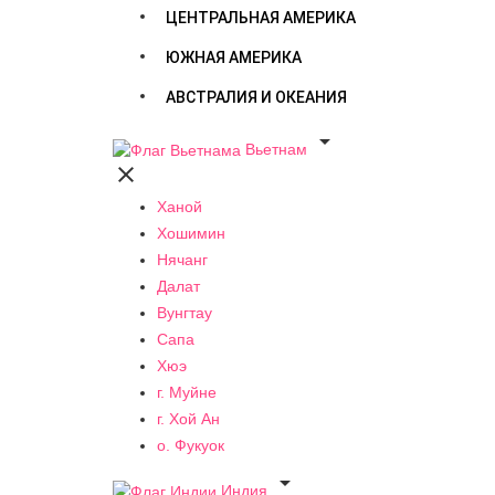
ЦЕНТРАЛЬНАЯ АМЕРИКА
ЮЖНАЯ АМЕРИКА
АВСТРАЛИЯ И ОКЕАНИЯ

Вьетнам

Ханой
Хошимин
Нячанг
Далат
Вунгтау
Сапа
Хюэ
г. Муйне
г. Хой Ан
о. Фукуок

Индия