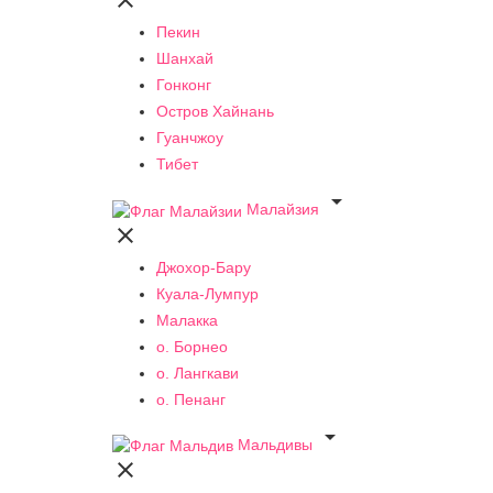

Пекин
Шанхай
Гонконг
Остров Хайнань
Гуанчжоу
Тибет

Малайзия

Джохор-Бару
Куала-Лумпур
Малакка
о. Борнео
о. Лангкави
о. Пенанг

Мальдивы
