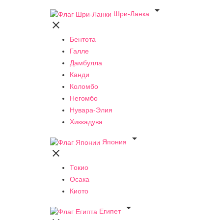

Шри-Ланка

Бентота
Галле
Дамбулла
Канди
Коломбо
Негомбо
Нувара-Элия
Хиккадува

Япония

Токио
Осака
Киото

Египет