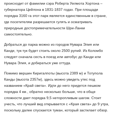
происходит от фамилии сэра Роберта Уилмота Хортона –
губернатора Цейлона в 1831-1837 годах. При площади
порядка 3160 га этот парк является единственным в стране,
где посетителям разрешается гулять и осматривать
природные достопримечательности Шри-Ланки
самостоятельно.
Добраться до парка можно из городов Нувара Элия или
Канди, тук-тук будет стоить около 2500 рупий. Из Коломбо
следует сначала сесть в поезд или автобус до Канди или
Нувара Элия, и добираться уже оттуда.
Помимо вершин Киригалпоты (высота 2389 м) и Тотупола
Канды (высота 2357м), здесь можно увидеть утес под
названием «Край света». Идти до него придется пешком
порядка 4 км., обратно несколько больше, что в обще
сложности дает порядка 9,5 неторопливым шагом. Стоит
учесть, что лучший вид открывается с «Края света» до 9 утра,
поскольку далее спускается туман, который застилает обзор.