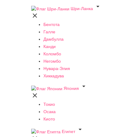

Шри-Ланка

Бентота
Галле
Дамбулла
Канди
Коломбо
Негомбо
Нувара-Элия
Хиккадува

Япония

Токио
Осака
Киото

Египет