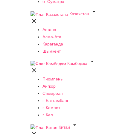
о. Суматра

Казахстан

Астана
Алма-Ата
Караганда
Шымкент

Камбоджа

Пномпень
Ангкор
Сиемреап
г. Баттамбанг
г. Кампот
г. Кеп

Китай