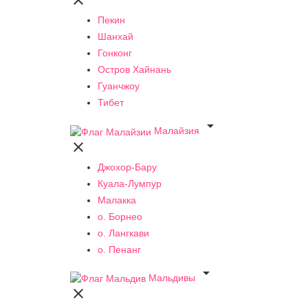

Пекин
Шанхай
Гонконг
Остров Хайнань
Гуанчжоу
Тибет

Малайзия

Джохор-Бару
Куала-Лумпур
Малакка
о. Борнео
о. Лангкави
о. Пенанг

Мальдивы
