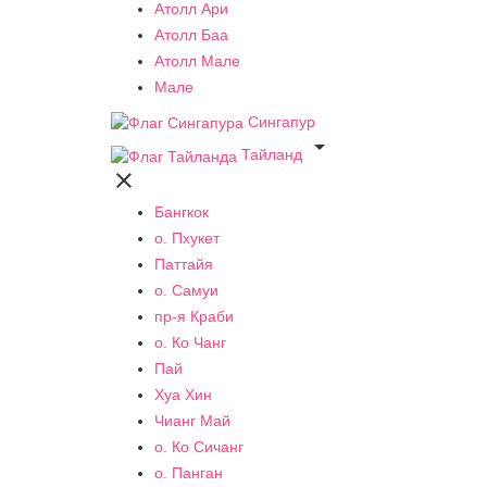
Атолл Ари
Атолл Баа
Атолл Мале
Мале
Сингапур

Тайланд

Бангкок
о. Пхукет
Паттайя
о. Самуи
пр-я Краби
о. Ко Чанг
Пай
Хуа Хин
Чианг Май
о. Ко Сичанг
о. Панган