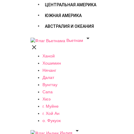
ЦЕНТРАЛЬНАЯ АМЕРИКА
ЮЖНАЯ АМЕРИКА
АВСТРАЛИЯ И ОКЕАНИЯ

Вьетнам

Ханой
Хошимин
Нячанг
Далат
Вунгтау
Сапа
Хюэ
г. Муйне
г. Хой Ан
о. Фукуок

Индия