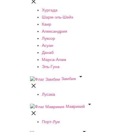

Хургада
Шарм-эль-Шейх
Каир
Александрия
Луксор
Асуан
Дахаб
Марса-Алам
Эль-Гуна

Замбия

Лусака

Маврикий

Порт-Луи
