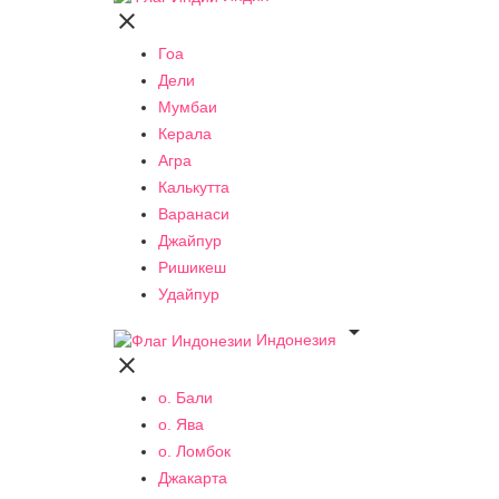

Гоа
Дели
Мумбаи
Керала
Агра
Калькутта
Варанаси
Джайпур
Ришикеш
Удайпур

Индонезия

о. Бали
о. Ява
о. Ломбок
Джакарта