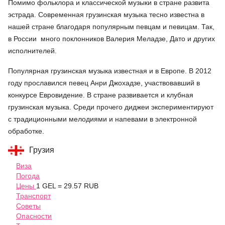
Помимо фольклора и классической музыки в стране развита
эстрада. Современная грузинская музыка тесно известна в
нашей стране благодаря популярным певцам и певицам. Так,
в России много поклонников Валерия Меладзе, Дато и других
исполнителей.
Популярная грузинская музыка известная и в Европе. В 2012
году прославился певец Анри Джохадзе, участвовавший в
конкурсе Евровидение. В стране развивается и клубная
грузинская музыка. Среди прочего диджеи экспериментируют
с традиционными мелодиями и напевами в электронной
обработке.
Грузия
Виза
Погода
Цены
1 GEL = 29.57 RUB
Транспорт
Советы
Опасности