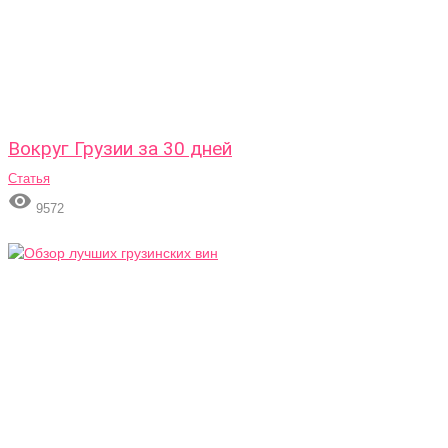
Вокруг Грузии за 30 дней
Статья

9572