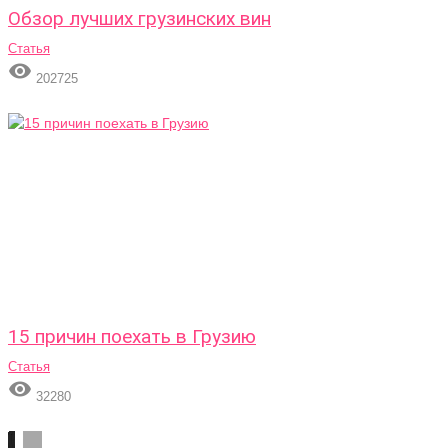
Обзор лучших грузинских вин
Статья

202725
15 причин поехать в Грузию
Статья

32280