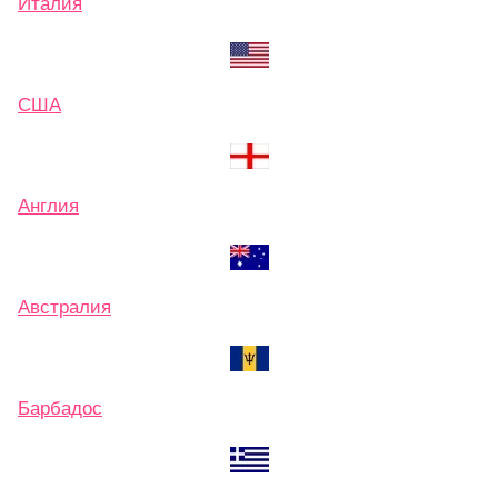
Италия
США
Англия
Австралия
Барбадос