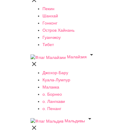

Пекин
Шанхай
Гонконг
Остров Хайнань
Гуанчжоу
Тибет

Малайзия

Джохор-Бару
Куала-Лумпур
Малакка
о. Борнео
о. Лангкави
о. Пенанг

Мальдивы
