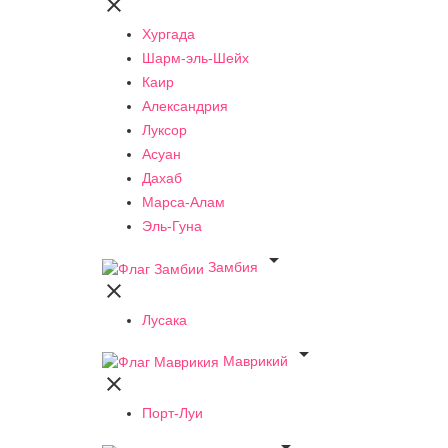

Хургада
Шарм-эль-Шейх
Каир
Александрия
Луксор
Асуан
Дахаб
Марса-Алам
Эль-Гуна

Замбия

Лусака

Маврикий

Порт-Луи
