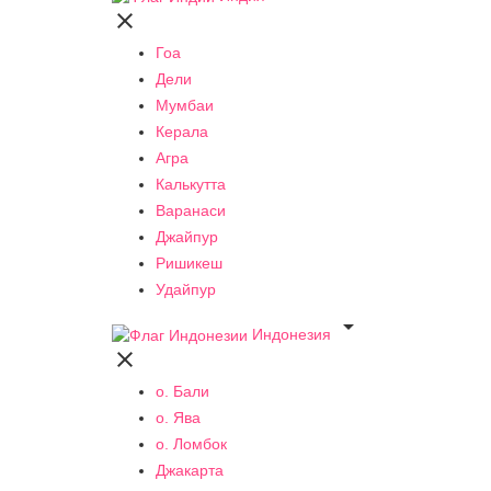

Гоа
Дели
Мумбаи
Керала
Агра
Калькутта
Варанаси
Джайпур
Ришикеш
Удайпур

Индонезия

о. Бали
о. Ява
о. Ломбок
Джакарта