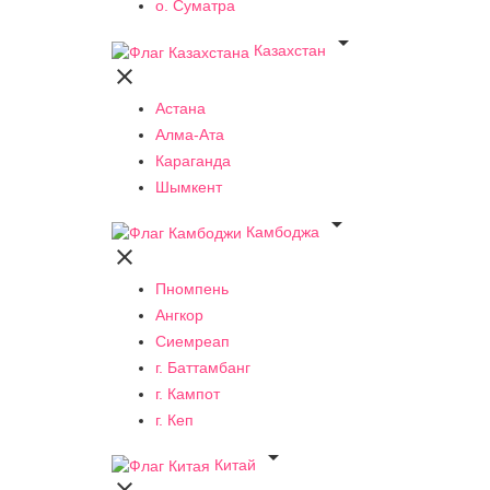
о. Суматра

Казахстан

Астана
Алма-Ата
Караганда
Шымкент

Камбоджа

Пномпень
Ангкор
Сиемреап
г. Баттамбанг
г. Кампот
г. Кеп

Китай