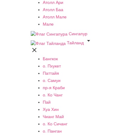
Атолл Ари
Атолл Баа
Атолл Мале
Мале
Сингапур

Тайланд

Бангкок
о. Пхукет
Паттайя
о. Самуи
пр-я Краби
о. Ко Чанг
Пай
Хуа Хин
Чианг Май
о. Ко Сичанг
о. Панган