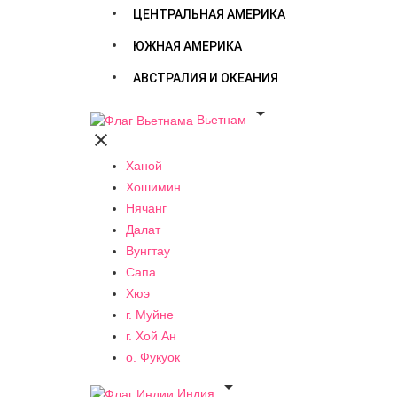
ЦЕНТРАЛЬНАЯ АМЕРИКА
ЮЖНАЯ АМЕРИКА
АВСТРАЛИЯ И ОКЕАНИЯ

Вьетнам

Ханой
Хошимин
Нячанг
Далат
Вунгтау
Сапа
Хюэ
г. Муйне
г. Хой Ан
о. Фукуок

Индия