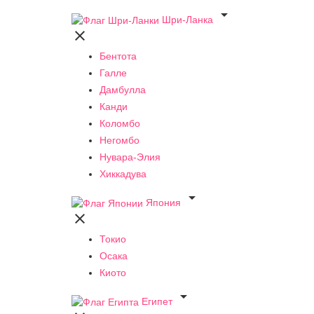

Шри-Ланка

Бентота
Галле
Дамбулла
Канди
Коломбо
Негомбо
Нувара-Элия
Хиккадува

Япония

Токио
Осака
Киото

Египет