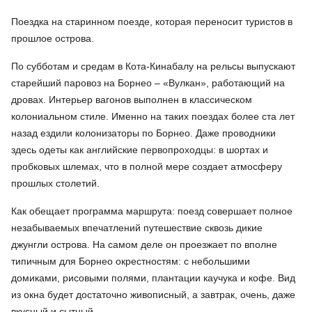
Поездка на старинном поезде, которая переносит туристов в
прошлое острова.
По субботам и средам в Кота-Кинабалу на рельсы выпускают
старейший паровоз на Борнео – «Вулкан», работающий на
дровах. Интерьер вагонов выполнен в классическом
колониальном стиле. Именно на таких поездах более ста лет
назад ездили колонизаторы по Борнео. Даже проводники
здесь одеты как английские первопроходцы: в шортах и
пробковых шлемах, что в полной мере создает атмосферу
прошлых столетий.
Как обещает программа маршрута: поезд совершает полное
незабываемых впечатлений путешествие сквозь дикие
джунгли острова. На самом деле он проезжает по вполне
типичным для Борнео окрестностям: с небольшими
домиками, рисовыми полями, плантации каучука и кофе. Вид
из окна будет достаточно живописный, а завтрак, очень, даже
вкусный и сытный.