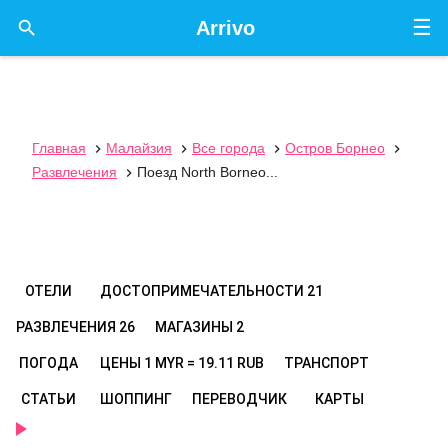
☰

Arrivo
Главная
Малайзия
Все города
Остров Борнео




Развлечения
Поезд North Borneo...

ОТЕЛИ
ДОСТОПРИМЕЧАТЕЛЬНОСТИ
21
РАЗВЛЕЧЕНИЯ
26
МАГАЗИНЫ
2
ПОГОДА
ЦЕНЫ
1 MYR = 19.11 RUB
ТРАНСПОРТ
СТАТЬИ
ШОППИНГ
ПЕРЕВОДЧИК
КАРТЫ
