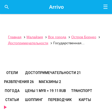
☰

Arrivo
Главная
Малайзия
Все города
Остров Борнео




Достопримечательности
Государственная...

ОТЕЛИ
ДОСТОПРИМЕЧАТЕЛЬНОСТИ
21
РАЗВЛЕЧЕНИЯ
26
МАГАЗИНЫ
2
ПОГОДА
ЦЕНЫ
1 MYR = 19.11 RUB
ТРАНСПОРТ
СТАТЬИ
ШОППИНГ
ПЕРЕВОДЧИК
КАРТЫ
