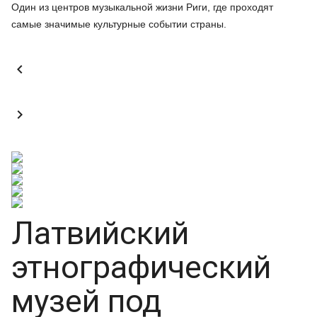
Один из центров музыкальной жизни Риги, где проходят
самые значимые культурные событии страны.


Латвийский
этнографический
музей под