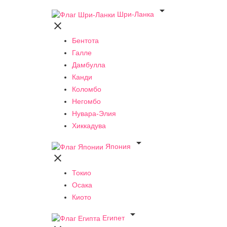

Шри-Ланка

Бентота
Галле
Дамбулла
Канди
Коломбо
Негомбо
Нувара-Элия
Хиккадува

Япония

Токио
Осака
Киото

Египет