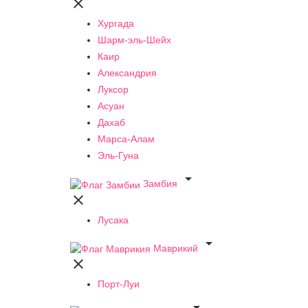

Хургада
Шарм-эль-Шейх
Каир
Александрия
Луксор
Асуан
Дахаб
Марса-Алам
Эль-Гуна

Замбия

Лусака

Маврикий

Порт-Луи
