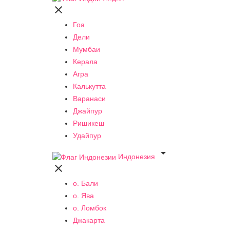

Гоа
Дели
Мумбаи
Керала
Агра
Калькутта
Варанаси
Джайпур
Ришикеш
Удайпур

Индонезия

о. Бали
о. Ява
о. Ломбок
Джакарта