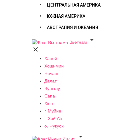
ЦЕНТРАЛЬНАЯ АМЕРИКА
ЮЖНАЯ АМЕРИКА
АВСТРАЛИЯ И ОКЕАНИЯ

Вьетнам

Ханой
Хошимин
Нячанг
Далат
Вунгтау
Сапа
Хюэ
г. Муйне
г. Хой Ан
о. Фукуок

Индия