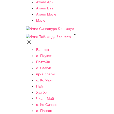
Атолл Ари
Атолл Баа
Атолл Мале
Мале
Сингапур

Тайланд

Бангкок
о. Пхукет
Паттайя
о. Самуи
пр-я Краби
о. Ко Чанг
Пай
Хуа Хин
Чианг Май
о. Ко Сичанг
о. Панган