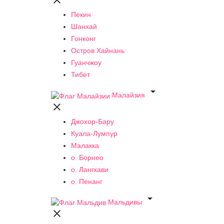

Пекин
Шанхай
Гонконг
Остров Хайнань
Гуанчжоу
Тибет

Малайзия

Джохор-Бару
Куала-Лумпур
Малакка
о. Борнео
о. Лангкави
о. Пенанг

Мальдивы
