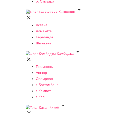
о. Суматра

Казахстан

Астана
Алма-Ата
Караганда
Шымкент

Камбоджа

Пномпень
Ангкор
Сиемреап
г. Баттамбанг
г. Кампот
г. Кеп

Китай