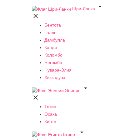

Шри-Ланка

Бентота
Галле
Дамбулла
Канди
Коломбо
Негомбо
Нувара-Элия
Хиккадува

Япония

Токио
Осака
Киото

Египет