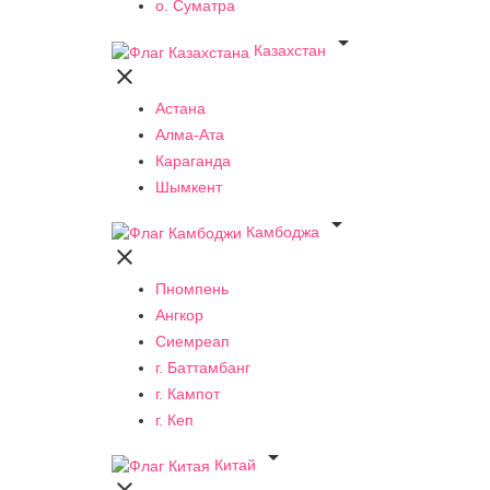
о. Суматра

Казахстан

Астана
Алма-Ата
Караганда
Шымкент

Камбоджа

Пномпень
Ангкор
Сиемреап
г. Баттамбанг
г. Кампот
г. Кеп

Китай