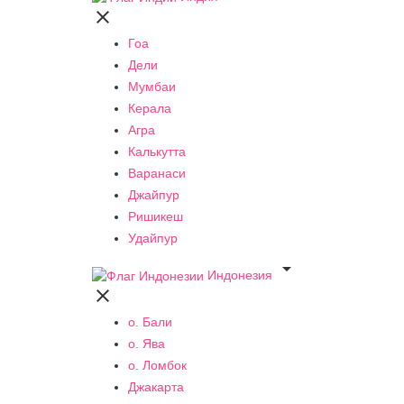

Гоа
Дели
Мумбаи
Керала
Агра
Калькутта
Варанаси
Джайпур
Ришикеш
Удайпур

Индонезия

о. Бали
о. Ява
о. Ломбок
Джакарта