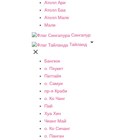
Атолл Ари
Атолл Баа
Атолл Мале
Мале
Сингапур

Тайланд

Бангкок
о. Пхукет
Паттайя
о. Самуи
пр-я Краби
о. Ко Чанг
Пай
Хуа Хин
Чианг Май
о. Ко Сичанг
о. Панган