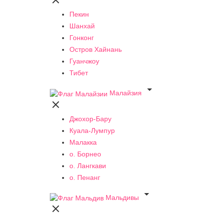

Пекин
Шанхай
Гонконг
Остров Хайнань
Гуанчжоу
Тибет

Малайзия

Джохор-Бару
Куала-Лумпур
Малакка
о. Борнео
о. Лангкави
о. Пенанг

Мальдивы
