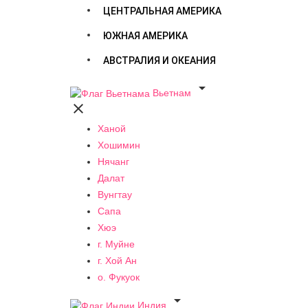
ЦЕНТРАЛЬНАЯ АМЕРИКА
ЮЖНАЯ АМЕРИКА
АВСТРАЛИЯ И ОКЕАНИЯ

Вьетнам

Ханой
Хошимин
Нячанг
Далат
Вунгтау
Сапа
Хюэ
г. Муйне
г. Хой Ан
о. Фукуок

Индия