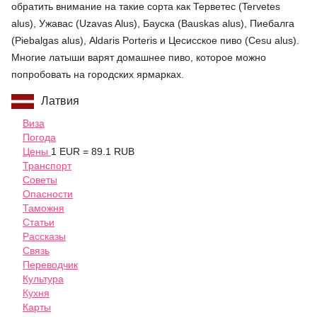
обратить внимание на такие сорта как Терветес (Tervetes
alus), Ужавас (Uzavas Alus), Бауска (Bauskas alus), Пиебалга
(Piebalgas alus), Aldaris Porteris и Цесисское пиво (Cesu alus).
Многие латыши варят домашнее пиво, которое можно
попробовать на городских ярмарках.
Латвия
Виза
Погода
Цены
1 EUR = 89.1 RUB
Транспорт
Советы
Опасности
Таможня
Статьи
Рассказы
Связь
Переводчик
Культура
Кухня
Карты