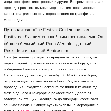
инди, поп, фолк, электронный и другие. Во время фестиваля
проходят развлекательные мероприятия: современные
танцы, театральные шоу, соревнования по граффити и
многое другое.
Путеводитель «The Festival Guide» признал
Positivus «Лучшим европейским фестивалем». Он
обошел бельгийский Roch Werchter, датский
Roskilde и испанский Benicassim.
Сам фестиваль проходит в середине июля на площадке
парка Zvejnieku, расположенном в сосновом бору вдоль
побережья Балтийского моря. Ближайший город –
Салацгрива. До него ходит автобус 7514 «Ainazi – Riga»,
отправляющийся с автовокзала Риги. Рядом с местом
проведения находится несколько гостиниц и кемпинг, где
можно дешево и комфортно разместиться. Дорога от
автобусной станции Салацгрива до площадки фестиваля
занимает около 10 минут. Купить билеты на мероприятия
можно на
сайте
. Цены начинаются от 65 €.