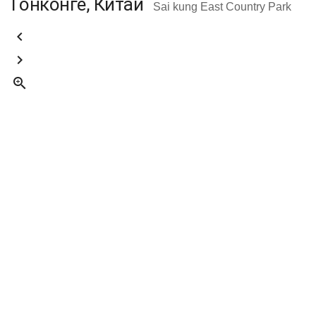
Гонконге, Китай
Sai kung East Country Park


