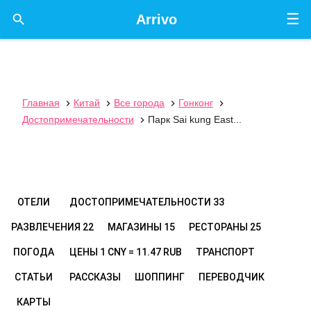
☰

Arrivo
Главная
Китай
Все города
Гонконг




Достопримечательности
Парк Sai kung East...

ОТЕЛИ
ДОСТОПРИМЕЧАТЕЛЬНОСТИ
33
РАЗВЛЕЧЕНИЯ
22
МАГАЗИНЫ
15
РЕСТОРАНЫ
25
ПОГОДА
ЦЕНЫ
1 CNY = 11.47 RUB
ТРАНСПОРТ
СТАТЬИ
РАССКАЗЫ
ШОППИНГ
ПЕРЕВОДЧИК
КАРТЫ