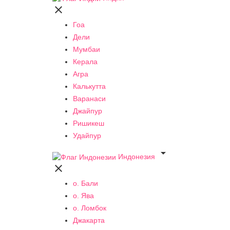

Гоа
Дели
Мумбаи
Керала
Агра
Калькутта
Варанаси
Джайпур
Ришикеш
Удайпур

Индонезия

о. Бали
о. Ява
о. Ломбок
Джакарта