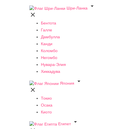

Шри-Ланка

Бентота
Галле
Дамбулла
Канди
Коломбо
Негомбо
Нувара-Элия
Хиккадува

Япония

Токио
Осака
Киото

Египет