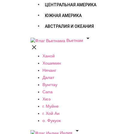
ЦЕНТРАЛЬНАЯ АМЕРИКА
ЮЖНАЯ АМЕРИКА
АВСТРАЛИЯ И ОКЕАНИЯ

Вьетнам

Ханой
Хошимин
Нячанг
Далат
Вунгтау
Сапа
Хюэ
г. Муйне
г. Хой Ан
о. Фукуок

Индия