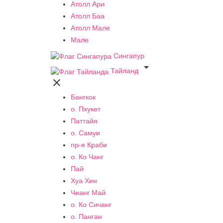
Атолл Ари
Атолл Баа
Атолл Мале
Мале
Сингапур

Тайланд

Бангкок
о. Пхукет
Паттайя
о. Самуи
пр-я Краби
о. Ко Чанг
Пай
Хуа Хин
Чианг Май
о. Ко Сичанг
о. Панган