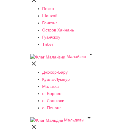

Пекин
Шанхай
Гонконг
Остров Хайнань
Гуанчжоу
Тибет

Малайзия

Джохор-Бару
Куала-Лумпур
Малакка
о. Борнео
о. Лангкави
о. Пенанг

Мальдивы
