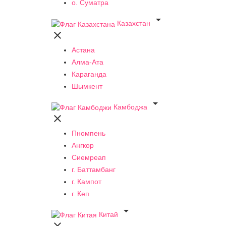
о. Суматра

Казахстан

Астана
Алма-Ата
Караганда
Шымкент

Камбоджа

Пномпень
Ангкор
Сиемреап
г. Баттамбанг
г. Кампот
г. Кеп

Китай