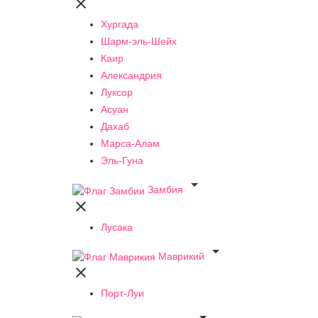

Хургада
Шарм-эль-Шейх
Каир
Александрия
Луксор
Асуан
Дахаб
Марса-Алам
Эль-Гуна

Замбия

Лусака

Маврикий

Порт-Луи
