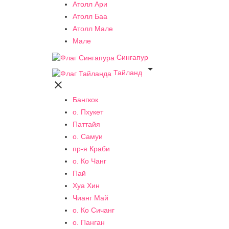
Атолл Ари
Атолл Баа
Атолл Мале
Мале
Сингапур

Тайланд

Бангкок
о. Пхукет
Паттайя
о. Самуи
пр-я Краби
о. Ко Чанг
Пай
Хуа Хин
Чианг Май
о. Ко Сичанг
о. Панган