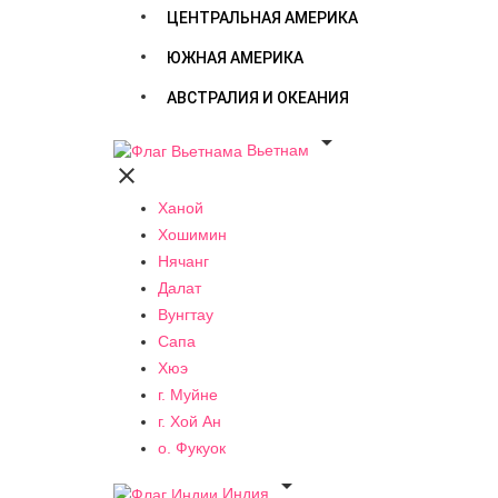
ЦЕНТРАЛЬНАЯ АМЕРИКА
ЮЖНАЯ АМЕРИКА
АВСТРАЛИЯ И ОКЕАНИЯ

Вьетнам

Ханой
Хошимин
Нячанг
Далат
Вунгтау
Сапа
Хюэ
г. Муйне
г. Хой Ан
о. Фукуок

Индия