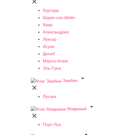

Хургада
Шарм-эль-Шейх
Каир
Александрия
Луксор
Асуан
Дахаб
Марса-Алам
Эль-Гуна

Замбия

Лусака

Маврикий

Порт-Луи
