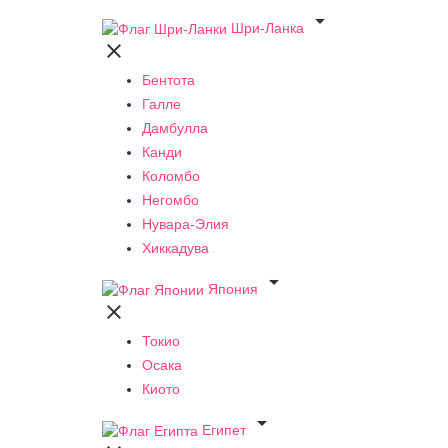

Шри-Ланка

Бентота
Галле
Дамбулла
Канди
Коломбо
Негомбо
Нувара-Элия
Хиккадува

Япония

Токио
Осака
Киото

Египет