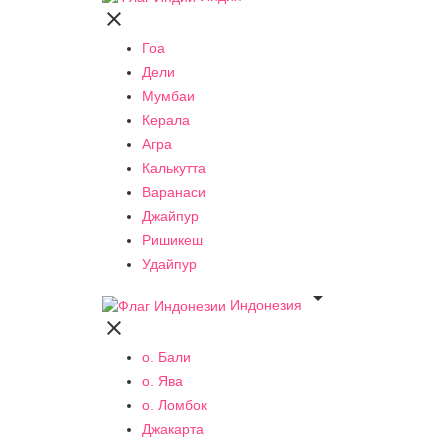

Гоа
Дели
Мумбаи
Керала
Агра
Калькутта
Варанаси
Джайпур
Ришикеш
Удайпур

Индонезия

о. Бали
о. Ява
о. Ломбок
Джакарта