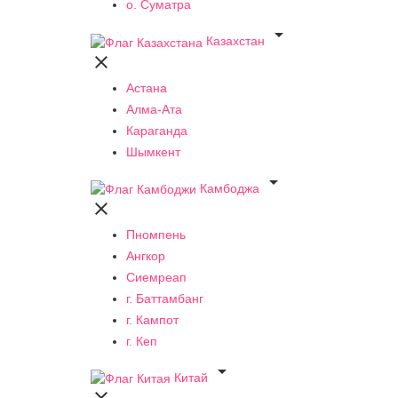
о. Суматра

Казахстан

Астана
Алма-Ата
Караганда
Шымкент

Камбоджа

Пномпень
Ангкор
Сиемреап
г. Баттамбанг
г. Кампот
г. Кеп

Китай