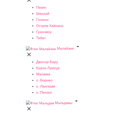

Пекин
Шанхай
Гонконг
Остров Хайнань
Гуанчжоу
Тибет

Малайзия

Джохор-Бару
Куала-Лумпур
Малакка
о. Борнео
о. Лангкави
о. Пенанг

Мальдивы
