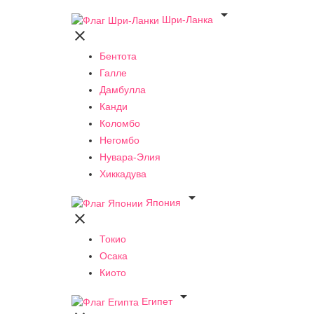

Шри-Ланка

Бентота
Галле
Дамбулла
Канди
Коломбо
Негомбо
Нувара-Элия
Хиккадува

Япония

Токио
Осака
Киото

Египет