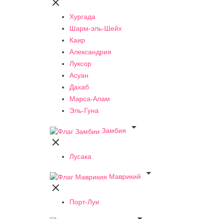

Хургада
Шарм-эль-Шейх
Каир
Александрия
Луксор
Асуан
Дахаб
Марса-Алам
Эль-Гуна

Замбия

Лусака

Маврикий

Порт-Луи
