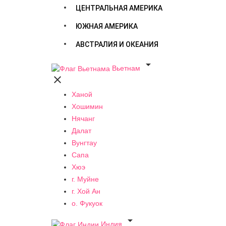
ЦЕНТРАЛЬНАЯ АМЕРИКА
ЮЖНАЯ АМЕРИКА
АВСТРАЛИЯ И ОКЕАНИЯ

Вьетнам

Ханой
Хошимин
Нячанг
Далат
Вунгтау
Сапа
Хюэ
г. Муйне
г. Хой Ан
о. Фукуок

Индия