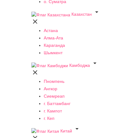
о. Суматра

Казахстан

Астана
Алма-Ата
Караганда
Шымкент

Камбоджа

Пномпень
Ангкор
Сиемреап
г. Баттамбанг
г. Кампот
г. Кеп

Китай