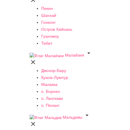

Пекин
Шанхай
Гонконг
Остров Хайнань
Гуанчжоу
Тибет

Малайзия

Джохор-Бару
Куала-Лумпур
Малакка
о. Борнео
о. Лангкави
о. Пенанг

Мальдивы
