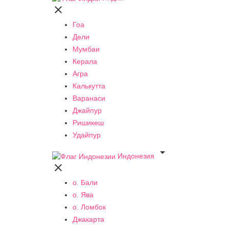

Гоа
Дели
Мумбаи
Керала
Агра
Калькутта
Варанаси
Джайпур
Ришикеш
Удайпур

Индонезия

о. Бали
о. Ява
о. Ломбок
Джакарта