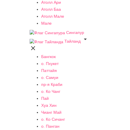
Атолл Ари
Атолл Баа
Атолл Мале
Мале
Сингапур

Тайланд

Бангкок
о. Пхукет
Паттайя
о. Самуи
пр-я Краби
о. Ко Чанг
Пай
Хуа Хин
Чианг Май
о. Ко Сичанг
о. Панган