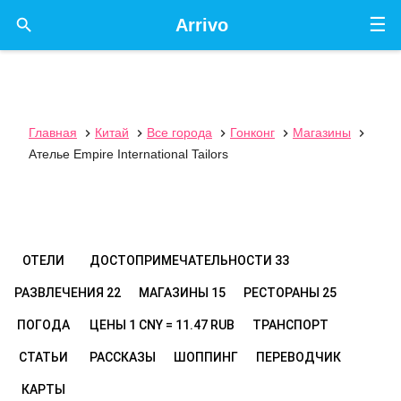
☰

Arrivo
Главная
Китай
Все города
Гонконг
Магазины





Ателье Empire International Tailors
ОТЕЛИ
ДОСТОПРИМЕЧАТЕЛЬНОСТИ
33
РАЗВЛЕЧЕНИЯ
22
МАГАЗИНЫ
15
РЕСТОРАНЫ
25
ПОГОДА
ЦЕНЫ
1 CNY = 11.47 RUB
ТРАНСПОРТ
СТАТЬИ
РАССКАЗЫ
ШОППИНГ
ПЕРЕВОДЧИК
КАРТЫ