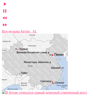




Вся музыка Китая 41