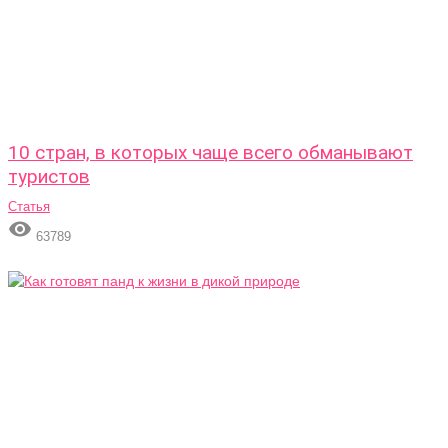
10 стран, в которых чаще всего обманывают
туристов
Статья

63789