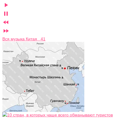




Вся музыка Китая 41