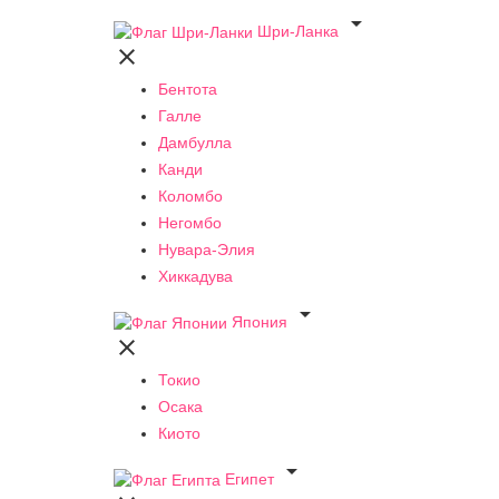

Шри-Ланка

Бентота
Галле
Дамбулла
Канди
Коломбо
Негомбо
Нувара-Элия
Хиккадува

Япония

Токио
Осака
Киото

Египет