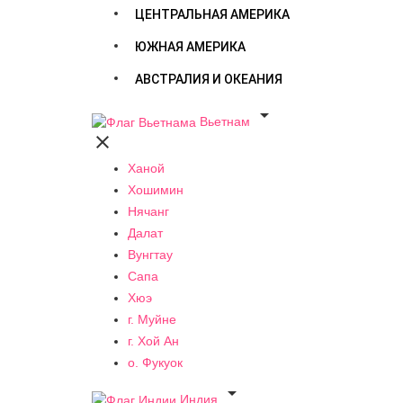
ЦЕНТРАЛЬНАЯ АМЕРИКА
ЮЖНАЯ АМЕРИКА
АВСТРАЛИЯ И ОКЕАНИЯ

Вьетнам

Ханой
Хошимин
Нячанг
Далат
Вунгтау
Сапа
Хюэ
г. Муйне
г. Хой Ан
о. Фукуок

Индия