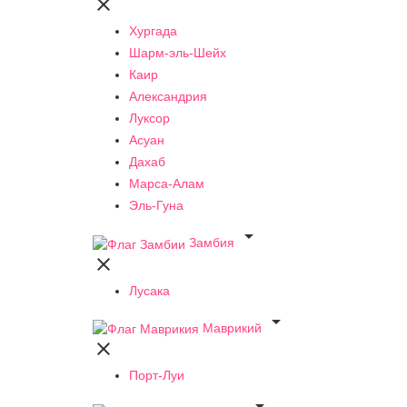

Хургада
Шарм-эль-Шейх
Каир
Александрия
Луксор
Асуан
Дахаб
Марса-Алам
Эль-Гуна

Замбия

Лусака

Маврикий

Порт-Луи
