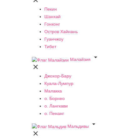

Пекин
Шанхай
Гонконг
Остров Хайнань
Гуанчжоу
Тибет

Малайзия

Джохор-Бару
Куала-Лумпур
Малакка
о. Борнео
о. Лангкави
о. Пенанг

Мальдивы
