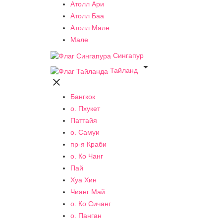
Атолл Ари
Атолл Баа
Атолл Мале
Мале
Сингапур

Тайланд

Бангкок
о. Пхукет
Паттайя
о. Самуи
пр-я Краби
о. Ко Чанг
Пай
Хуа Хин
Чианг Май
о. Ко Сичанг
о. Панган