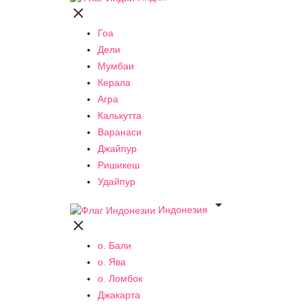

Гоа
Дели
Мумбаи
Керала
Агра
Калькутта
Варанаси
Джайпур
Ришикеш
Удайпур

Индонезия

о. Бали
о. Ява
о. Ломбок
Джакарта