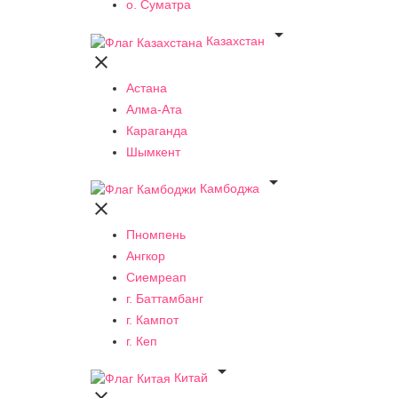
о. Суматра

Казахстан

Астана
Алма-Ата
Караганда
Шымкент

Камбоджа

Пномпень
Ангкор
Сиемреап
г. Баттамбанг
г. Кампот
г. Кеп

Китай