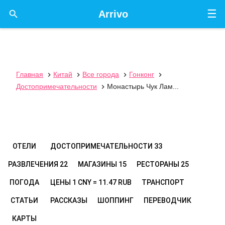
☰

Arrivo
Главная
Китай
Все города
Гонконг




Достопримечательности
Монастырь Чук Лам...

ОТЕЛИ
ДОСТОПРИМЕЧАТЕЛЬНОСТИ
33
РАЗВЛЕЧЕНИЯ
22
МАГАЗИНЫ
15
РЕСТОРАНЫ
25
ПОГОДА
ЦЕНЫ
1 CNY = 11.47 RUB
ТРАНСПОРТ
СТАТЬИ
РАССКАЗЫ
ШОППИНГ
ПЕРЕВОДЧИК
КАРТЫ