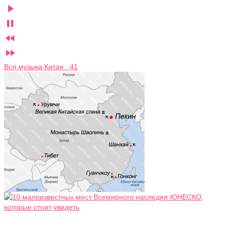




Вся музыка Китая 41