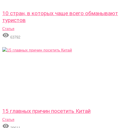
10 стран, в которых чаще всего обманывают
туристов
Статья

63792
15 главных причин посетить Китай
Статья
