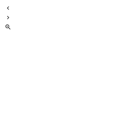


