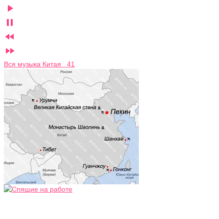




Вся музыка Китая 41