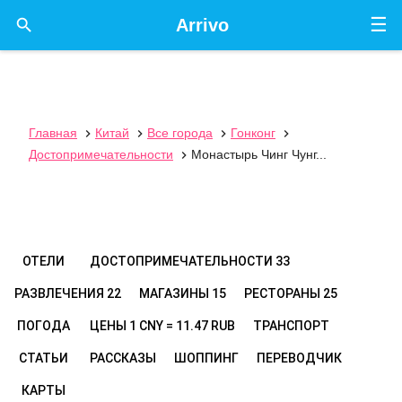
☰

Arrivo
Главная
Китай
Все города
Гонконг




Достопримечательности
Монастырь Чинг Чунг...

ОТЕЛИ
ДОСТОПРИМЕЧАТЕЛЬНОСТИ
33
РАЗВЛЕЧЕНИЯ
22
МАГАЗИНЫ
15
РЕСТОРАНЫ
25
ПОГОДА
ЦЕНЫ
1 CNY = 11.47 RUB
ТРАНСПОРТ
СТАТЬИ
РАССКАЗЫ
ШОППИНГ
ПЕРЕВОДЧИК
КАРТЫ