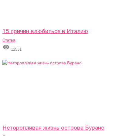
15 причин влюбиться в Италию
Статья

12531
Неторопливая жизнь острова Бурано