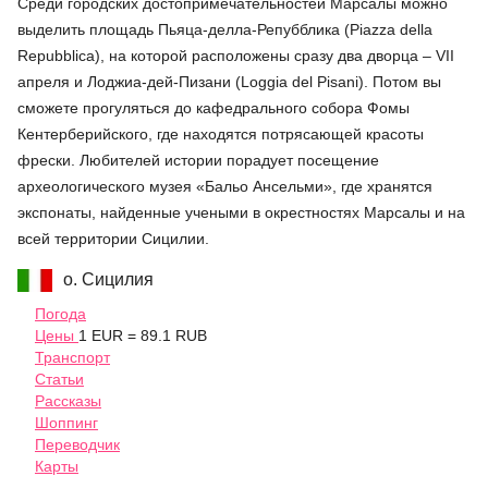
Среди городских достопримечательностей Марсалы можно
выделить площадь Пьяца-делла-Репубблика (Piazza della
Repubblica), на которой расположены сразу два дворца – VII
апреля и Лоджиа-дей-Пизани (Loggia del Pisani). Потом вы
сможете прогуляться до кафедрального собора Фомы
Кентерберийского, где находятся потрясающей красоты
фрески. Любителей истории порадует посещение
археологического музея «Бальо Ансельми», где хранятся
экспонаты, найденные учеными в окрестностях Марсалы и на
всей территории Сицилии.
о. Сицилия
Погода
Цены
1 EUR = 89.1 RUB
Транспорт
Статьи
Рассказы
Шоппинг
Переводчик
Карты