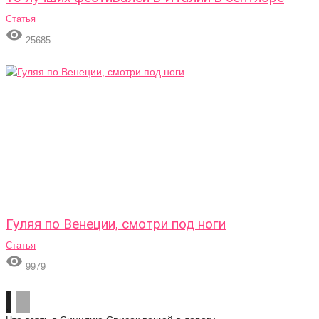
Статья

25685
Гуляя по Венеции, смотри под ноги
Статья

9979