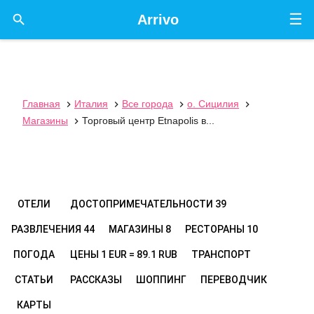
☰

Arrivo
Главная
Италия
Все города
о. Сицилия




Магазины
Торговый центр Etnapolis в...

ОТЕЛИ
ДОСТОПРИМЕЧАТЕЛЬНОСТИ
39
РАЗВЛЕЧЕНИЯ
44
МАГАЗИНЫ
8
РЕСТОРАНЫ
10
ПОГОДА
ЦЕНЫ
1 EUR = 89.1 RUB
ТРАНСПОРТ
СТАТЬИ
РАССКАЗЫ
ШОППИНГ
ПЕРЕВОДЧИК
КАРТЫ