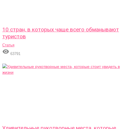
10 стран, в которых чаще всего обманывают
туристов
Статья

63791
Удивительные рукотворные места, которые