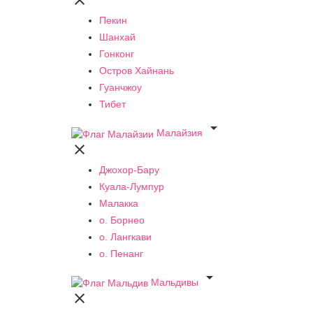

Пекин
Шанхай
Гонконг
Остров Хайнань
Гуанчжоу
Тибет

Малайзия

Джохор-Бару
Куала-Лумпур
Малакка
о. Борнео
о. Лангкави
о. Пенанг

Мальдивы
