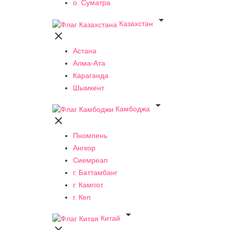
о. Суматра

Казахстан

Астана
Алма-Ата
Караганда
Шымкент

Камбоджа

Пномпень
Ангкор
Сиемреап
г. Баттамбанг
г. Кампот
г. Кеп

Китай