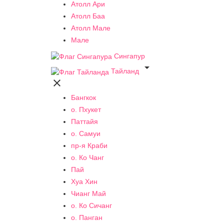
Атолл Ари
Атолл Баа
Атолл Мале
Мале
Сингапур

Тайланд

Бангкок
о. Пхукет
Паттайя
о. Самуи
пр-я Краби
о. Ко Чанг
Пай
Хуа Хин
Чианг Май
о. Ко Сичанг
о. Панган