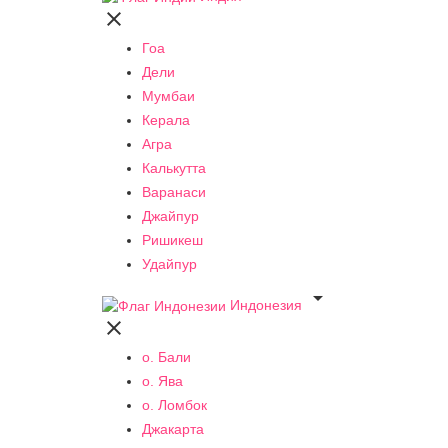

Гоа
Дели
Мумбаи
Керала
Агра
Калькутта
Варанаси
Джайпур
Ришикеш
Удайпур

Индонезия

о. Бали
о. Ява
о. Ломбок
Джакарта