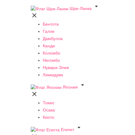

Шри-Ланка

Бентота
Галле
Дамбулла
Канди
Коломбо
Негомбо
Нувара-Элия
Хиккадува

Япония

Токио
Осака
Киото

Египет