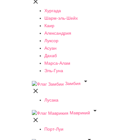

Хургада
Шарм-эль-Шейх
Каир
Александрия
Луксор
Асуан
Дахаб
Марса-Алам
Эль-Гуна

Замбия

Лусака

Маврикий

Порт-Луи
