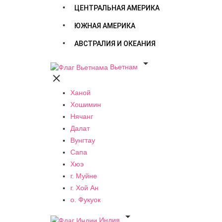
ЦЕНТРАЛЬНАЯ АМЕРИКА
ЮЖНАЯ АМЕРИКА
АВСТРАЛИЯ И ОКЕАНИЯ

Вьетнам

Ханой
Хошимин
Нячанг
Далат
Вунгтау
Сапа
Хюэ
г. Муйне
г. Хой Ан
о. Фукуок

Индия