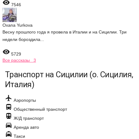

7546
Oxana Yurkova
Весну прошлого года я провела в Италии и на Сицилии. Три
недели бороздила...

5729
Все рассказы 3
Транспорт на Сицилии (о. Сицилия,
Италия)

Аэропорты

Общественный транспорт

Ж/Д транспорт

Аренда авто

Такси