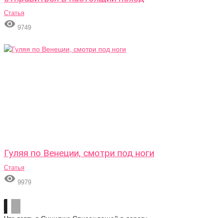
Статья

9749
Гуляя по Венеции, смотри под ноги
Статья

9979