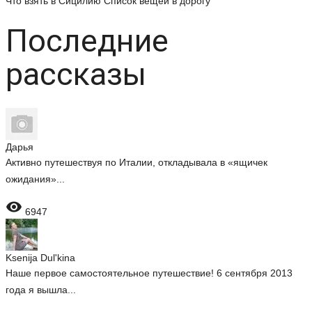
Что взять в Сицилию
Список вещей в дорогу
Последние
рассказы
Дарья
Активно путешествуя по Италии, откладывала в «ящичек
ожидания»...

6947
Ksenija Dul'kina
Наше первое самостоятельное путешествие! 6 сентября 2013
года я вышла...