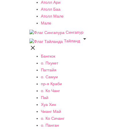
Атолл Ари
Атолл Баа
Атолл Мале
Мале
Сингапур

Тайланд

Бангкок
о. Пхукет
Паттайя
о. Самуи
пр-я Краби
о. Ко Чанг
Пай
Хуа Хин
Чианг Май
о. Ко Сичанг
о. Панган