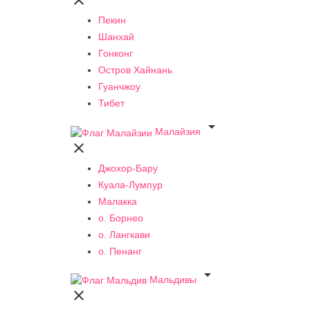

Пекин
Шанхай
Гонконг
Остров Хайнань
Гуанчжоу
Тибет

Малайзия

Джохор-Бару
Куала-Лумпур
Малакка
о. Борнео
о. Лангкави
о. Пенанг

Мальдивы
