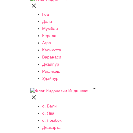

Гоа
Дели
Мумбаи
Керала
Агра
Калькутта
Варанаси
Джайпур
Ришикеш
Удайпур

Индонезия

о. Бали
о. Ява
о. Ломбок
Джакарта