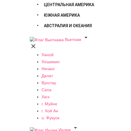
ЦЕНТРАЛЬНАЯ АМЕРИКА
ЮЖНАЯ АМЕРИКА
АВСТРАЛИЯ И ОКЕАНИЯ

Вьетнам

Ханой
Хошимин
Нячанг
Далат
Вунгтау
Сапа
Хюэ
г. Муйне
г. Хой Ан
о. Фукуок

Индия