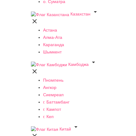
о. Суматра

Казахстан

Астана
Алма-Ата
Караганда
Шымкент

Камбоджа

Пномпень
Ангкор
Сиемреап
г. Баттамбанг
г. Кампот
г. Кеп

Китай