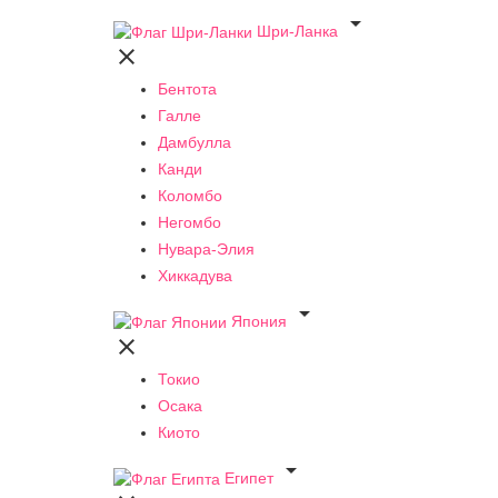

Шри-Ланка

Бентота
Галле
Дамбулла
Канди
Коломбо
Негомбо
Нувара-Элия
Хиккадува

Япония

Токио
Осака
Киото

Египет