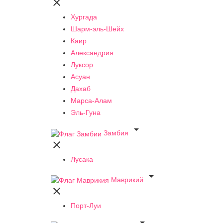

Хургада
Шарм-эль-Шейх
Каир
Александрия
Луксор
Асуан
Дахаб
Марса-Алам
Эль-Гуна

Замбия

Лусака

Маврикий

Порт-Луи
