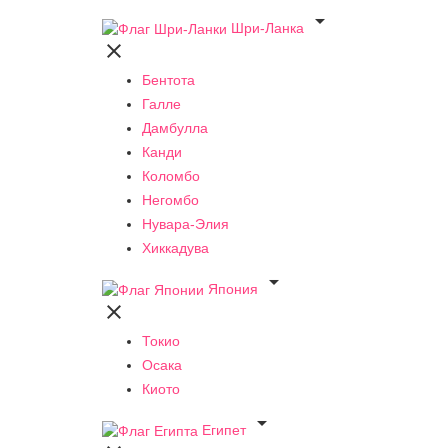

Шри-Ланка

Бентота
Галле
Дамбулла
Канди
Коломбо
Негомбо
Нувара-Элия
Хиккадува

Япония

Токио
Осака
Киото

Египет