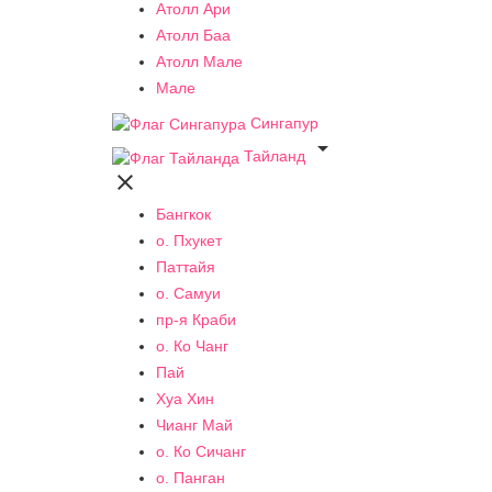
Атолл Ари
Атолл Баа
Атолл Мале
Мале
Сингапур

Тайланд

Бангкок
о. Пхукет
Паттайя
о. Самуи
пр-я Краби
о. Ко Чанг
Пай
Хуа Хин
Чианг Май
о. Ко Сичанг
о. Панган