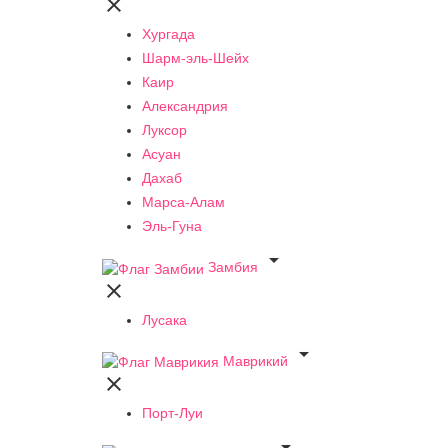

Хургада
Шарм-эль-Шейх
Каир
Александрия
Луксор
Асуан
Дахаб
Марса-Алам
Эль-Гуна

Замбия

Лусака

Маврикий

Порт-Луи
