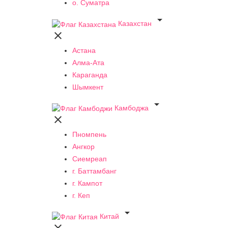
о. Суматра

Казахстан

Астана
Алма-Ата
Караганда
Шымкент

Камбоджа

Пномпень
Ангкор
Сиемреап
г. Баттамбанг
г. Кампот
г. Кеп

Китай