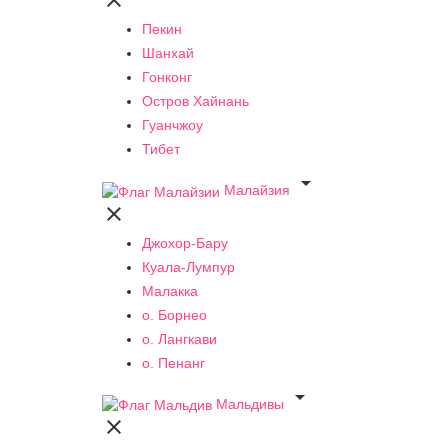

Пекин
Шанхай
Гонконг
Остров Хайнань
Гуанчжоу
Тибет

Малайзия

Джохор-Бару
Куала-Лумпур
Малакка
о. Борнео
о. Лангкави
о. Пенанг

Мальдивы
