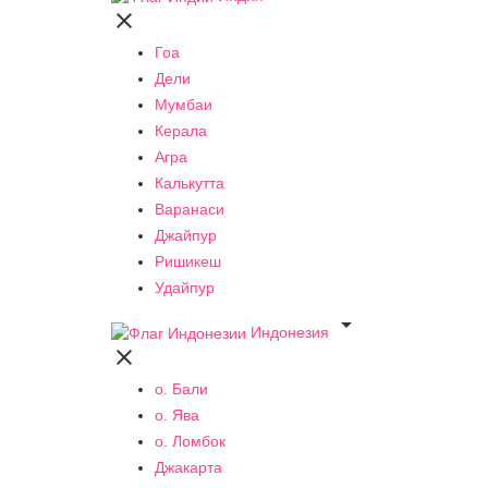

Гоа
Дели
Мумбаи
Керала
Агра
Калькутта
Варанаси
Джайпур
Ришикеш
Удайпур

Индонезия

о. Бали
о. Ява
о. Ломбок
Джакарта