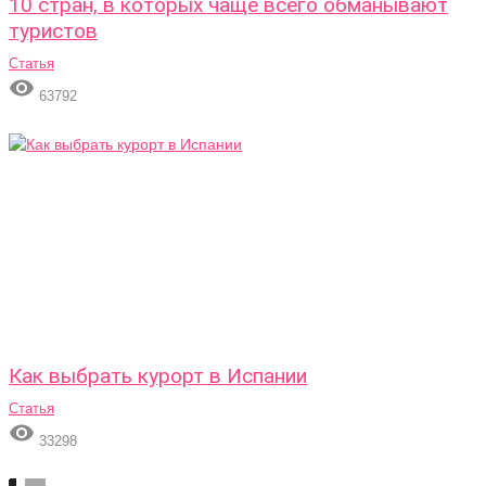
10 стран, в которых чаще всего обманывают
туристов
Статья

63792
Как выбрать курорт в Испании
Статья

33298