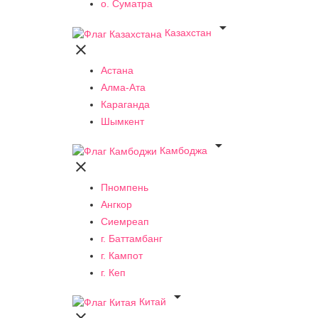
о. Суматра

Казахстан

Астана
Алма-Ата
Караганда
Шымкент

Камбоджа

Пномпень
Ангкор
Сиемреап
г. Баттамбанг
г. Кампот
г. Кеп

Китай