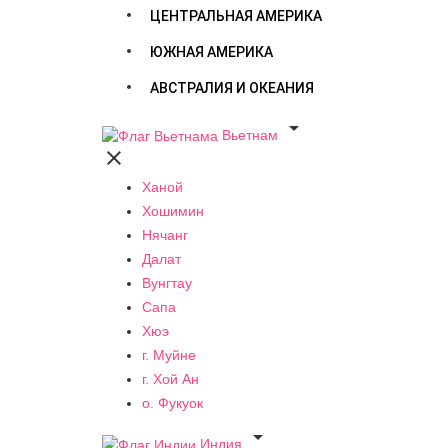
ЦЕНТРАЛЬНАЯ АМЕРИКА
ЮЖНАЯ АМЕРИКА
АВСТРАЛИЯ И ОКЕАНИЯ

Вьетнам

Ханой
Хошимин
Нячанг
Далат
Вунгтау
Сапа
Хюэ
г. Муйне
г. Хой Ан
о. Фукуок

Индия