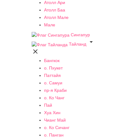
Атолл Ари
Атолл Баа
Атолл Мале
Мале
Сингапур

Тайланд

Бангкок
о. Пхукет
Паттайя
о. Самуи
пр-я Краби
о. Ко Чанг
Пай
Хуа Хин
Чианг Май
о. Ко Сичанг
о. Панган