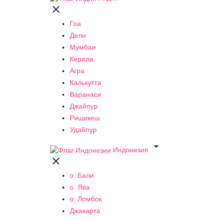

Гоа
Дели
Мумбаи
Керала
Агра
Калькутта
Варанаси
Джайпур
Ришикеш
Удайпур

Индонезия

о. Бали
о. Ява
о. Ломбок
Джакарта