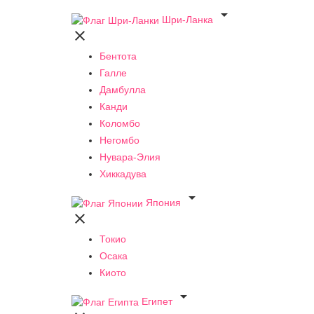

Шри-Ланка

Бентота
Галле
Дамбулла
Канди
Коломбо
Негомбо
Нувара-Элия
Хиккадува

Япония

Токио
Осака
Киото

Египет