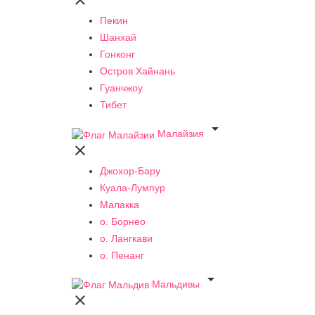

Пекин
Шанхай
Гонконг
Остров Хайнань
Гуанчжоу
Тибет

Малайзия

Джохор-Бару
Куала-Лумпур
Малакка
о. Борнео
о. Лангкави
о. Пенанг

Мальдивы
