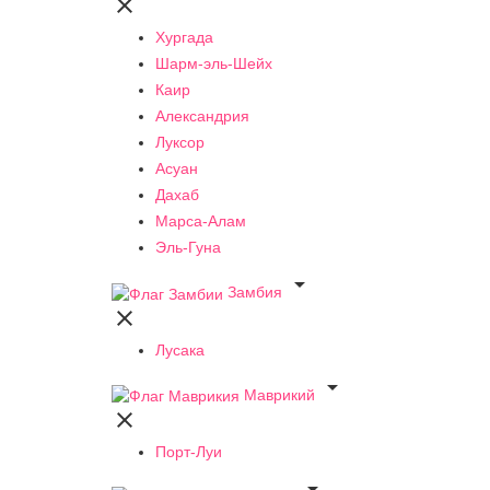

Хургада
Шарм-эль-Шейх
Каир
Александрия
Луксор
Асуан
Дахаб
Марса-Алам
Эль-Гуна

Замбия

Лусака

Маврикий

Порт-Луи
