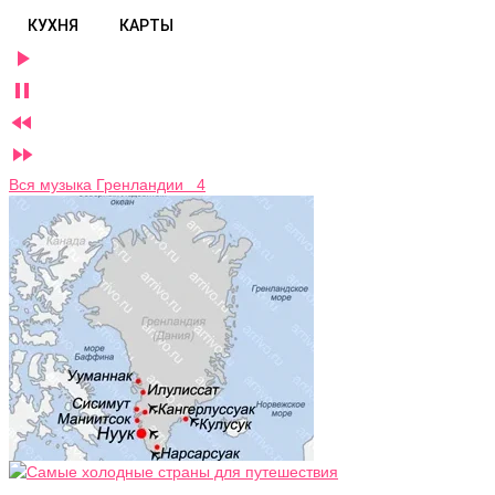
КУХНЯ
КАРТЫ




Вся музыка Гренландии 4