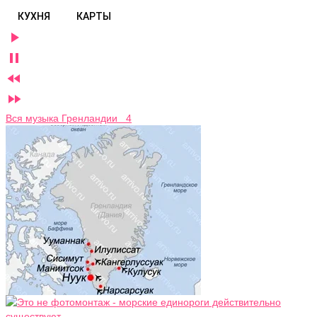
КУХНЯ
КАРТЫ




Вся музыка Гренландии 4