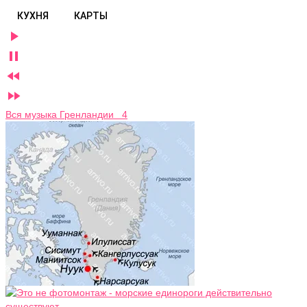
КУХНЯ
КАРТЫ




Вся музыка Гренландии 4