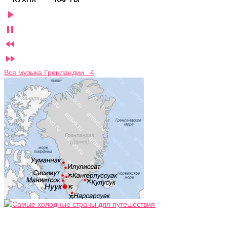




Вся музыка Гренландии 4