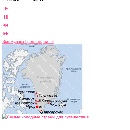




Вся музыка Гренландии 4