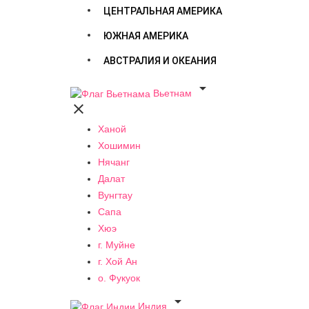
ЦЕНТРАЛЬНАЯ АМЕРИКА
ЮЖНАЯ АМЕРИКА
АВСТРАЛИЯ И ОКЕАНИЯ

Вьетнам

Ханой
Хошимин
Нячанг
Далат
Вунгтау
Сапа
Хюэ
г. Муйне
г. Хой Ан
о. Фукуок

Индия