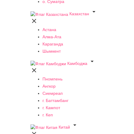
о. Суматра

Казахстан

Астана
Алма-Ата
Караганда
Шымкент

Камбоджа

Пномпень
Ангкор
Сиемреап
г. Баттамбанг
г. Кампот
г. Кеп

Китай