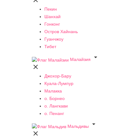

Пекин
Шанхай
Гонконг
Остров Хайнань
Гуанчжоу
Тибет

Малайзия

Джохор-Бару
Куала-Лумпур
Малакка
о. Борнео
о. Лангкави
о. Пенанг

Мальдивы
