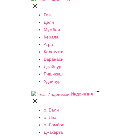

Гоа
Дели
Мумбаи
Керала
Агра
Калькутта
Варанаси
Джайпур
Ришикеш
Удайпур

Индонезия

о. Бали
о. Ява
о. Ломбок
Джакарта