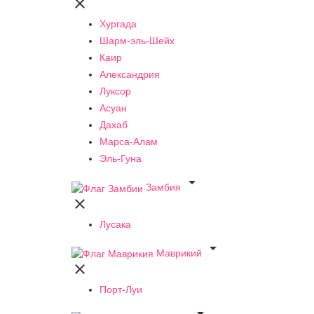

Хургада
Шарм-эль-Шейх
Каир
Александрия
Луксор
Асуан
Дахаб
Марса-Алам
Эль-Гуна

Замбия

Лусака

Маврикий

Порт-Луи
