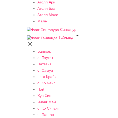
Атолл Ари
Атолл Баа
Атолл Мале
Мале
Сингапур

Тайланд

Бангкок
о. Пхукет
Паттайя
о. Самуи
пр-я Краби
о. Ко Чанг
Пай
Хуа Хин
Чианг Май
о. Ко Сичанг
о. Панган