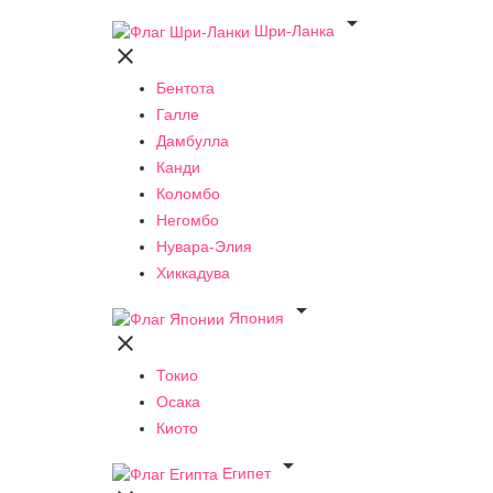

Шри-Ланка

Бентота
Галле
Дамбулла
Канди
Коломбо
Негомбо
Нувара-Элия
Хиккадува

Япония

Токио
Осака
Киото

Египет