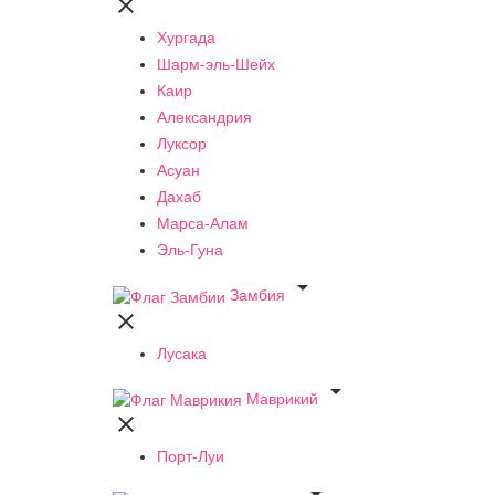

Хургада
Шарм-эль-Шейх
Каир
Александрия
Луксор
Асуан
Дахаб
Марса-Алам
Эль-Гуна

Замбия

Лусака

Маврикий

Порт-Луи
