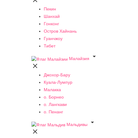

Пекин
Шанхай
Гонконг
Остров Хайнань
Гуанчжоу
Тибет

Малайзия

Джохор-Бару
Куала-Лумпур
Малакка
о. Борнео
о. Лангкави
о. Пенанг

Мальдивы
