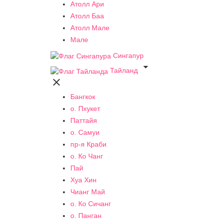
Атолл Ари
Атолл Баа
Атолл Мале
Мале
Сингапур

Тайланд

Бангкок
о. Пхукет
Паттайя
о. Самуи
пр-я Краби
о. Ко Чанг
Пай
Хуа Хин
Чианг Май
о. Ко Сичанг
о. Панган