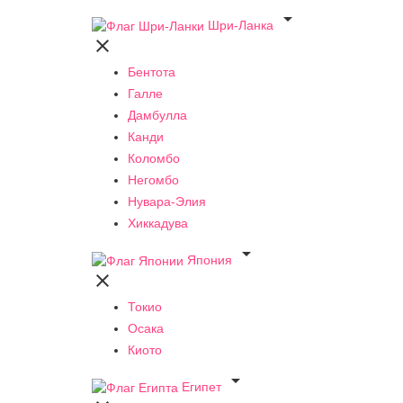

Шри-Ланка

Бентота
Галле
Дамбулла
Канди
Коломбо
Негомбо
Нувара-Элия
Хиккадува

Япония

Токио
Осака
Киото

Египет