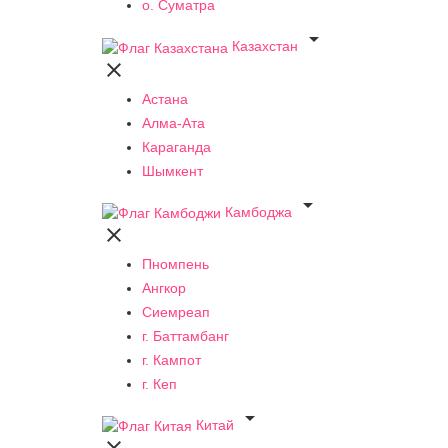
о. Суматра

Казахстан

Астана
Алма-Ата
Караганда
Шымкент

Камбоджа

Пномпень
Ангкор
Сиемреап
г. Баттамбанг
г. Кампот
г. Кеп

Китай