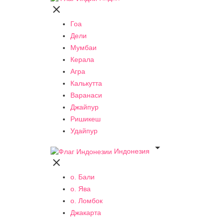

Гоа
Дели
Мумбаи
Керала
Агра
Калькутта
Варанаси
Джайпур
Ришикеш
Удайпур

Индонезия

о. Бали
о. Ява
о. Ломбок
Джакарта