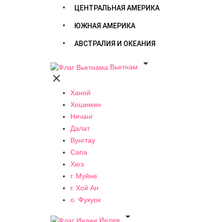
ЦЕНТРАЛЬНАЯ АМЕРИКА
ЮЖНАЯ АМЕРИКА
АВСТРАЛИЯ И ОКЕАНИЯ

Вьетнам

Ханой
Хошимин
Нячанг
Далат
Вунгтау
Сапа
Хюэ
г. Муйне
г. Хой Ан
о. Фукуок

Индия