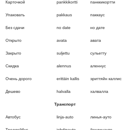
Карточкой
pankkikortti
панккикортти
Упаковать
pakkaus
паккаус
Без сдачи
no date
но дате
Открыто
avata
авата
Закрыто
suljettu
сульетту
Скидка
alennus
аленнус
Очень дорого
erittäin kallis
эриттяйн каллис
Дешево
halvalla
халвалла
Транспорт
Автобус
linja-auto
линья-ауто
Троллейбус
johdinauto
йохдинауто