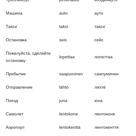
Машина
auto
ауто
Такси
taksi
такси
Остановка
seis
сейс
Пожалуйста, сделайте
lopettaa
лопеттаа
остановку
Прибытие
saapuminen
саапуминен
Отправление
lähtö
ляхтё
Поезд
juna
юна
Самолет
lentokone
лентоконе
Аэропорт
lentokenttä
лентокенття