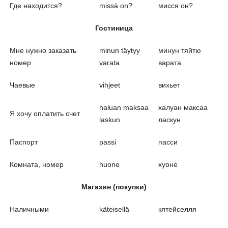
Где находится?
missä on?
мисся он?
Гостиница
Мне нужно заказать
minun täytyy
минун тяйтю
номер
varata
варата
Чаевые
vihjeet
вихьет
haluan maksaa
халуан максаа
Я хочу оплатить счет
laskun
ласкун
Паспорт
passi
пасси
Комната, номер
huone
хуоне
Магазин (покупки)
Наличными
käteisellä
кятейселля