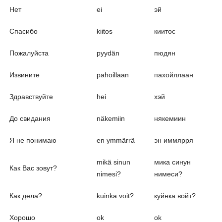
Нет
ei
эй
Спасибо
kiitos
киитос
Пожалуйста
pyydän
пюдян
Извините
pahoillaan
пахойллаан
Здравствуйте
hei
хэй
До свидания
näkemiin
някемиин
Я не понимаю
en ymmärrä
эн иммярря
mikä sinun
мика синун
Как Вас зовут?
nimesi?
нимеси?
Как дела?
kuinka voit?
куйнка войт?
Хорошо
ok
ok