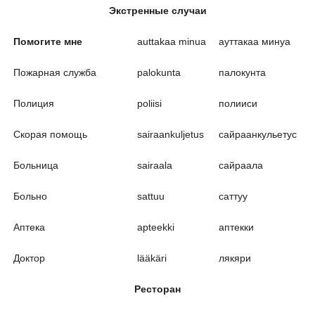
Экстренные случаи
Помогите мне
auttakaa minua
ауттакаа минуа
Пожарная служба
palokunta
палокунта
Полиция
poliisi
полииси
Скорая помощь
sairaankuljetus
сайраанкульетус
Больница
sairaala
сайраала
Больно
sattuu
саттуу
Аптека
apteekki
аптекки
Доктор
lääkäri
лякяри
Ресторан