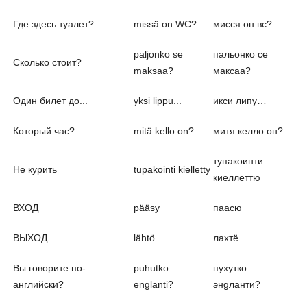
Где здесь туалет?
missä on WC?
мисся он вс?
paljonko se
пальонко се
Сколько стоит?
maksaa?
максаа?
Один билет до...
yksi lippu...
икси липу…
Который час?
mitä kello on?
митя келло он?
тупакоинти
Не курить
tupakointi kielletty
киеллеттю
ВХОД
pääsy
паасю
ВЫХОД
lähtö
лахтё
Вы говорите по-
puhutko
пухутко
английски?
englanti?
энgланти?