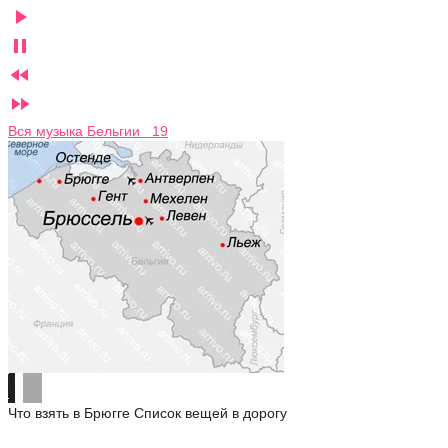




Вся музыка Бельгии 19
Что взять в Брюгге
Список вещей в дорогу