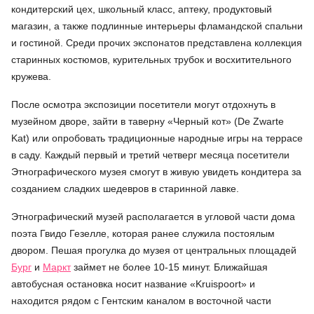
кондитерский цех, школьный класс, аптеку, продуктовый
магазин, а также подлинные интерьеры фламандской спальни
и гостиной. Среди прочих экспонатов представлена коллекция
старинных костюмов, курительных трубок и восхитительного
кружева.
После осмотра экспозиции посетители могут отдохнуть в
музейном дворе, зайти в таверну «Черный кот» (De Zwarte
Kat) или опробовать традиционные народные игры на террасе
в саду. Каждый первый и третий четверг месяца посетители
Этнографического музея смогут в живую увидеть кондитера за
созданием сладких шедевров в старинной лавке.
Этнографический музей располагается в угловой части дома
поэта Гвидо Гезелле, которая ранее служила постоялым
двором. Пешая прогулка до музея от центральных площадей
Бург
и
Маркт
займет не более 10-15 минут. Ближайшая
автобусная остановка носит название «Kruispoort» и
находится рядом с Гентским каналом в восточной части